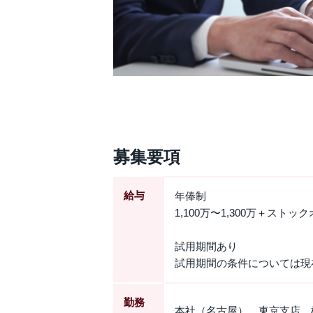
募集要項
給与
年俸制
1,100万〜1,300万＋スト
試用期間あり
試用期間の条件については現
勤務
本社（名古屋）、東京支店、