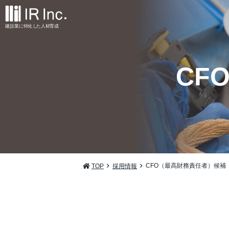
建設業
に
特
化
し
た
人材
育
成
CF
CFO（最高財務責任者）候補
TOP
採用情報