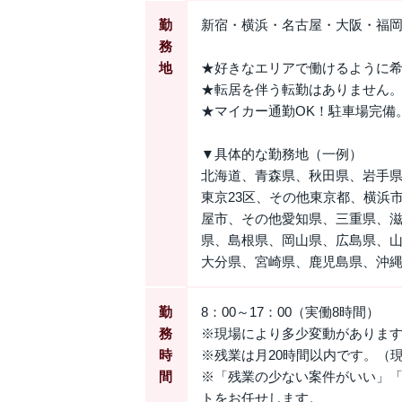
勤
新宿・横浜・名古屋・大阪・福岡
務
地
★好きなエリアで働けるように
★転居を伴う転勤はありません。
★マイカー通勤OK！駐車場完備
▼具体的な勤務地（一例）
北海道、青森県、秋田県、岩手
東京23区、その他東京都、横浜
屋市、その他愛知県、三重県、
県、島根県、岡山県、広島県、
大分県、宮崎県、鹿児島県、沖
勤
8：00～17：00（実働8時間）
務
※現場により多少変動がありま
時
※残業は月20時間以内です。（
間
※「残業の少ない案件がいい」
トをお任せします。