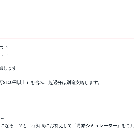
円 ～
円 ～
考慮します！
万8100円以上）を含み、超過分は別途支給します。
！～
いになる！？という疑問にお答えして『
月給シミュレーター
』をご