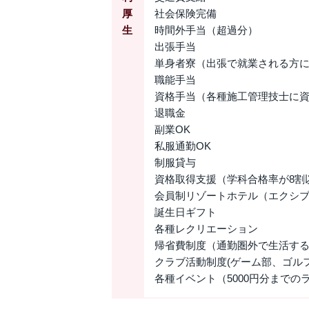
厚
社会保険完備
生
時間外手当（超過分）
出張手当
単身者寮（出張で就業される方
職能手当
資格手当（各種施工管理技士に
退職金
副業OK
私服通勤OK
制服貸与
資格取得支援（学科合格率が8割
会員制リゾートホテル（エクシ
誕生日ギフト
各種レクリエーション
帰省費制度（通勤圏外で生活する
クラブ活動制度(ゲーム部、ゴル
各種イベント（5000円分まで