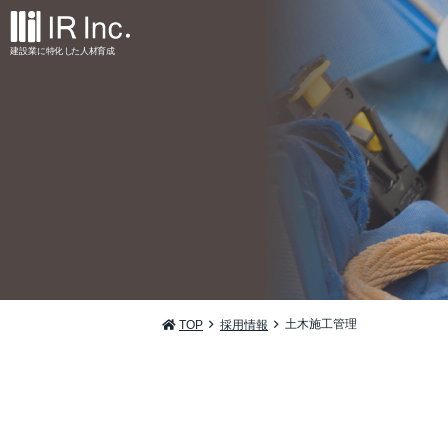
建設業
に
特
化
し
た
人材
育
成
土木施工管理
TOP
採用情報