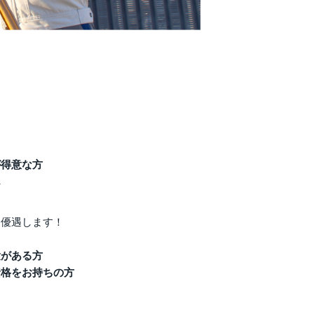
が得意な方
ん
は優遇します！
験がある方
資格をお持ちの方