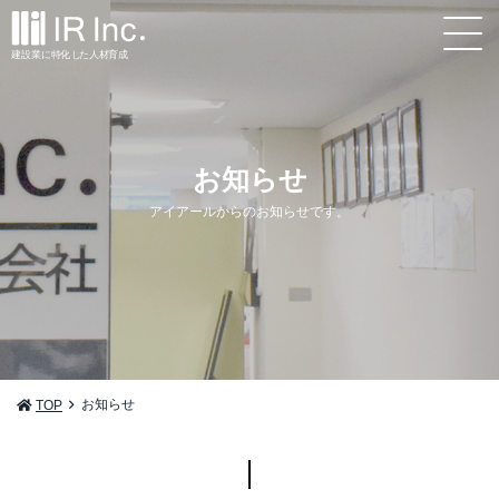
建設業
に
特
化
し
た
人材
育
成
お知らせ
アイアールからのお知らせです。
お知らせ
TOP