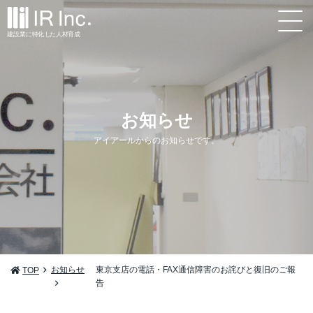
建設業
に
特
化
し
た
人材
育
成
お知らせ
アイアールからのお知らせです。
お知らせ
東京支店の電話・FAX通信障害のお詫びと復旧のご報
TOP
告