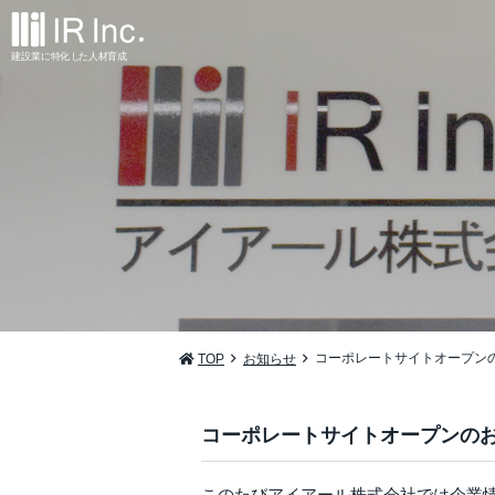
建設業
に
特
化
し
た
人材
育
成
コーポレートサイトオープン
TOP
お知らせ
コーポレートサイトオープンの
このたびアイアール株式会社では企業