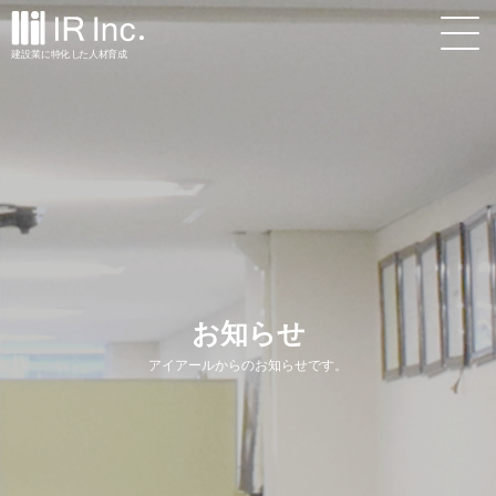
建設業
に
特
化
し
た
人材
育
成
お知らせ
アイアールからのお知らせです。