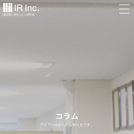
建設業
に
特
化
し
た
人材
育
成
コラム
アイアールからのお知らせです。