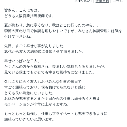
2016/10/21
大阪支店
コラム
皆さん、こんにちは。
どうも大阪営業担当後藤です。
夏が終わり、急に寒くなり、秋はどこに行ったのやら、、、
季節の変わり目で体調を崩しやすいですが、みなさん体調管理には気を
付けて下さいね。
先日、すごく幸せな事がありました。
10代から友人の結婚式に参加させて頂きました。
幸せいっぱいな二人、、、
たくさんの方から祝福され、羨ましい気持ちもありましたが、
見ている僕までもがとても幸せな気持ちになりました。
久しぶりに会う友人もおりみんな仕事の毎日で
すごく頑張っており、僕も負けてられないと感じ
とても良い刺激にないました。
お休みが充実するとまた明日からの仕事も頑張ろうと思え
モチベーションが非常に上がりますね。
もっともっと勉強し、仕事もプライベートも充実できるように
頑張っていきたいと思います。