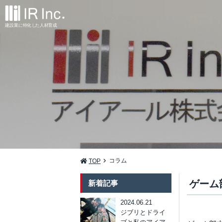
建設業
に
特
化
し
た
人材
育
成
コラム
TOP
ゲーム
新着記事
2024.06.21
ジブリとドライ