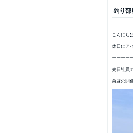
釣り部
こんにち
休日にア
ーーーー
先日社員
急遽の開