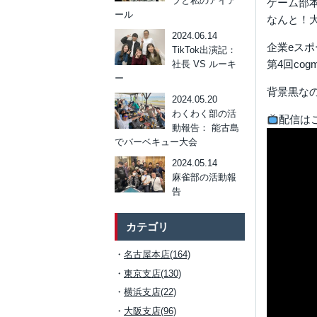
ブと私のアイア
ゲーム部
ール
なんと！
2024.06.14
企業eス
TikTok出演記：
第4回cogm
社長 VS ルーキ
ー
背景黒な
2024.05.20
わくわく部の活
配信は
動報告： 能古島
でバーベキュー大会
2024.05.14
麻雀部の活動報
告
カテゴリ
名古屋本店(164)
東京支店(130)
横浜支店(22)
大阪支店(96)