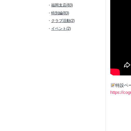
福岡支店(83)
特別編(83)
クラブ活動(2)
イベント(2)
特設ペ
https://co