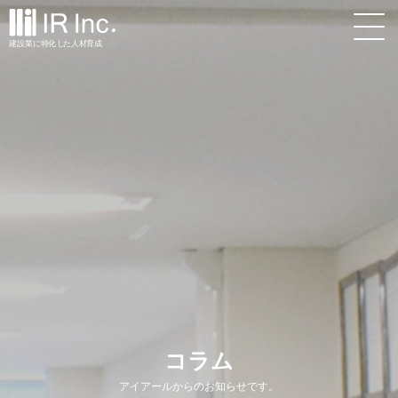
建設業
に
特
化
し
た
人材
育
成
コラム
アイアールからのお知らせです。