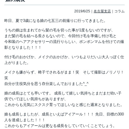
2019/6/25
名古屋支店
コラム
昨日、夏で3歳になる娘の七五三の前撮りに行ってきました。
うちの娘は生まれてから髪の毛を切った事が1度もないのですが、
まだ髪の毛を結べる長さもないので、今回付け毛を準備し付け毛と
今和装のヘアアクセサリーの流行りらしい、ポンポンマムを付けての撮
影となりました！！！
付け毛のおかげか、メイクのおかげか、いつもよりだいぶ大人っぽく仕
上がりました。
メイクも嫌がらず、椅子でされるがまま！笑 そして撮影はノリノリ！
笑
自分が主役気分を思う存分楽しんでおりました^_^
娘の成長はとても早いです。 成長して嬉しい気持ちとまだまだ幼い子
供でいてほしい気持ちがありますが、
これからも元気にスクスク育ってほしいなと感じた週末となりました。
娘も成長しましたが、成長といえばアイアール！！！ 先日、目標の300
人を達成しました！！！
これからもアイアールは更なる成長をしていていくことでしょう。