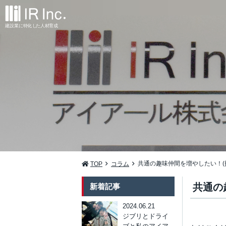
建設業
に
特
化
し
た
人材
育
成
共通の趣味仲間を増やしたい！(
TOP
コラム
共通の
新着記事
2024.06.21
ジブリとドライ