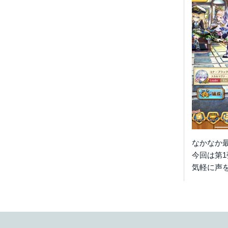
なかなか最
今回は第
気軽に声