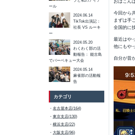
ブと私のアイア
おはこん
ール
今回から
2024.06.14
まずは手
TikTok出演記：
全国的に
社長 VS ルーキ
ー
最近はや
2024.05.20
他にもやっ
わくわく部の活
動報告： 能古島
自分が昔か
でバーベキュー大会
2024.05.14
麻雀部の活動報
告
カテゴリ
名古屋本店(164)
東京支店(130)
横浜支店(22)
大阪支店(96)