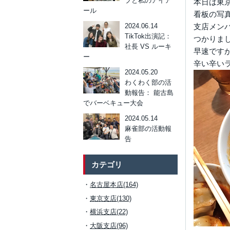
ブと私のアイア
本日は東
ール
看板の写
2024.06.14
支店メン
TikTok出演記：
つかりました
社長 VS ルーキ
早速です
ー
辛い辛い
2024.05.20
わくわく部の活
動報告： 能古島
でバーベキュー大会
2024.05.14
麻雀部の活動報
告
カテゴリ
名古屋本店(164)
東京支店(130)
横浜支店(22)
大阪支店(96)