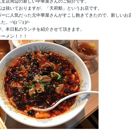
京支店周辺の新しい中華屋さんのご紹介です。
真は抜いておりますが、「天府舫」というお店です。
バーに人気だった元中華屋さんがすこし飽きてきたので、新しいお
。~\(≧▽≦)/~
が、本日私のランチを紹介させて頂きます。
ラーメン！！！