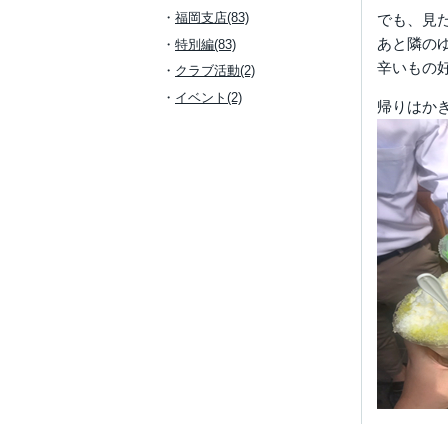
福岡支店(83)
でも、見
あと隣の
特別編(83)
辛いもの
クラブ活動(2)
イベント(2)
帰りはか