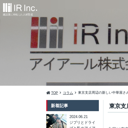
建設業
に
特
化
し
た
人材
育
成
東京支店周辺の新しい中華屋さ
TOP
コラム
東京支
新着記事
2024.06.21
ジブリとドライ