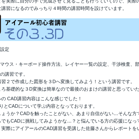
とを実際に自分の手で完成させて見ることも行っていくので、実際
な講習になるのでみっちり４時間の講習時間を設けています。
示設定
、マウス・キーボード操作方法、レイヤー一覧の設定、干渉検査、
Dの講習です。
講習２で作成した図形を３Dへ変換してみよう！という講習です。
ころ基礎的な３D変換は簡単なので最後のおまけの講習と思ってい
の CAD講習内容はこんな感じでした！
ちりとCADについて学ぶ内容となっております。
しょうか？CADを触ったことがない、あまり自信がない…そんな方
らでもCADに挑戦してみようかな…？と悩んでいる方の応援になっ
、実際にアイアールのCAD講習を受講した佐藤さんからレポートを