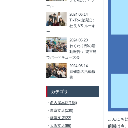
ブと私のアイア
ール
2024.06.14
TikTok出演記：
社長 VS ルーキ
ー
2024.05.20
わくわく部の活
動報告： 能古島
でバーベキュー大会
2024.05.14
麻雀部の活動報
告
カテゴリ
名古屋本店(164)
東京支店(130)
横浜支店(22)
こんにち
大阪支店(96)
前回は今