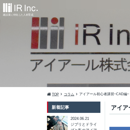
建設業
に
特
化
し
た
人材
育
成
アイアール初心者講習−CAD編−
TOP
コラム
アイア
新着記事
2024.06.21
ジブリとドライ