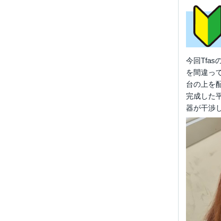
今回Tf
を間違っ
台の上を
完成した
器が干渉