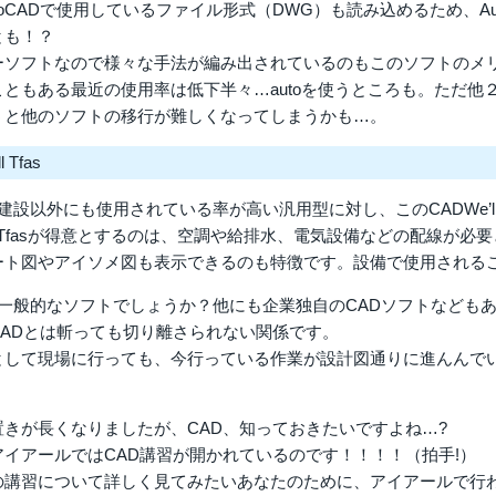
toCADで使用しているファイル形式（DWG）も読み込めるため、A
とも！？
ーソフトなので様々な手法が編み出されているのもこのソフトのメ
こともある最近の使用率は低下半々…autoを使うところも。ただ他
うと他のソフトの移行が難しくなってしまうかも…。
 Tfas
建設以外にも使用されている率が高い汎用型に対し、このCADWe’ll
’ll Tfasが得意とするのは、空調や給排水、電気設備などの配線
ート図やアイソメ図も表示できるのも特徴です。設備で使用される
が一般的なソフトでしょうか？他にも企業独自のCADソフトなどもあ
CADとは斬っても切り離さられない関係です。
として現場に行っても、今行っている作業が設計図通りに進んんで
置きが長くなりましたが、CAD、知っておきたいですよね…?
アイアールではCAD講習が開かれているのです！！！！（拍手!）
の講習について詳しく見てみたいあなたのために、アイアールで行