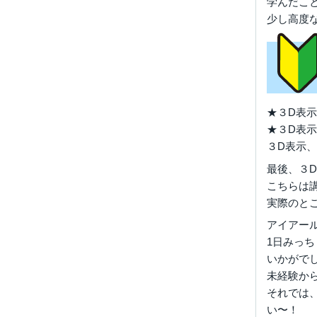
学んだこ
少し高度
★３D表
★３D表示
３D表示
最後、３
こちらは
実際のと
アイアール
1日みっ
いかがで
未経験か
それでは
い〜！