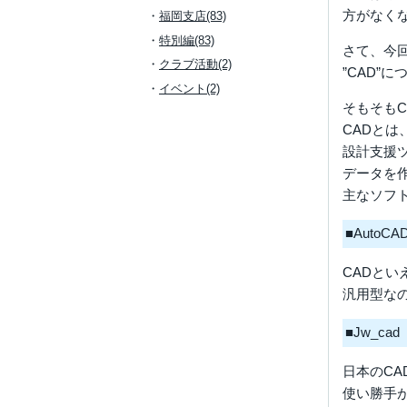
方がなく
福岡支店(83)
特別編(83)
さて、今
クラブ活動(2)
”CAD”
イベント(2)
そもそもC
CADとは
設計支援
データを
主なソフ
■AutoCA
CADとい
汎用型な
■Jw_cad
日本のC
使い勝手