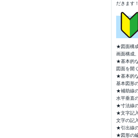
だきます
★図面構
画面構成
★基本的
図面を開
★基本的
基本図形
★補助線
水平垂直
★寸法線
★文字記
文字の記
★引出線
★図形の