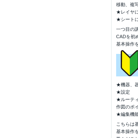
移動、複
★レイヤ
★シート
一つ目の
CADを
基本操作
★機器、
★設定
★ルーテ
作図のポイ
★編集機
こちらは
基本操作