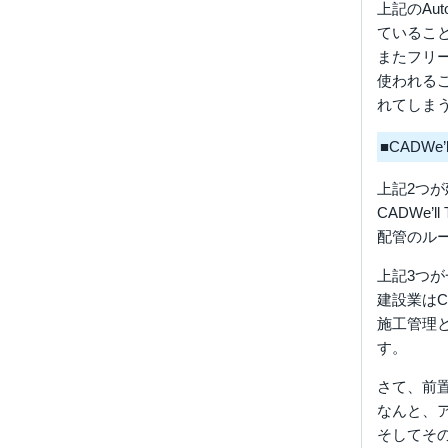
上記のAu
ているこ
またフリ
使われる
れてしま
■CADWe’ll
上記2つが
CADWe
配管のル
上記3つ
建設業は
施工管理
す。
さて、前
なんと、
そしてそ