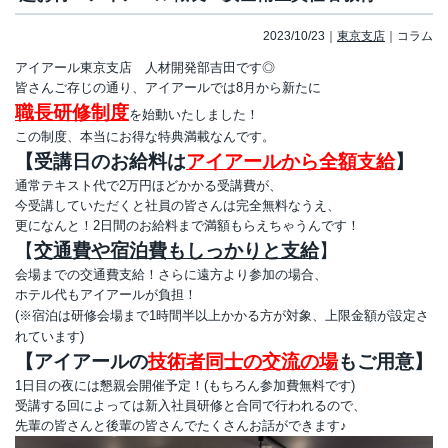
2023/10/23
東京支店
コラム
アイアール東京支店 人材開発部吉田です◎
皆さんご存じの通り、アイアールでは8月から新たに
職長研修制度
を始動いたしました！
この制度、本当にお得な特典満載なんです。
【受講日のお給料は
アイアールから全額支給
】
通常テキスト代で2万円ほどかかる受講費が、
今受講していただくと社員の皆さんは完全無料なうえ、
更になんと！2日間のお給料まで満額もらえちゃうんです！
【
交通費や宿泊費もしっかりと支給
】
会場までの交通費支給！さらに遠方より参加の場合、
ホテル代もアイアールが負担！
(※宿泊は研修会場まで1時間半以上かかる方が対象、上限金額が設定さ
れています)
【アイアールの
技術者同士の交流の場
もご用意】
1日目の夜には懇親会開催予定！(もちろん参加費無料です)
受講する回によっては新入社員研修と合同で行われるので、
先輩の皆さんと後輩の皆さんでたくさんお話ができます♪