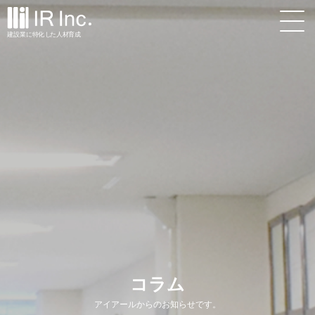
建設業
に
特
化
し
た
人材
育
成
コラム
アイアールからのお知らせです。