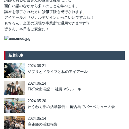
講師である石合さんの豊富な経験による
面白い話のなかから多くのことを学べます。
講座を修了された方には
修了証も発行
されます
アイアールオリジナルデザインかっこいいですよね！
もちろん、全国の現場や事業所で通用できます(^^)
皆さん、本日もご安全に！
新着記事
2024.06.21
ジブリとドライブと私のアイアール
2024.06.14
TikTok出演記： 社長 VS ルーキー
2024.05.20
わくわく部の活動報告： 能古島でバーベキュー大会
2024.05.14
麻雀部の活動報告