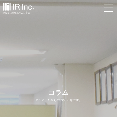
建設業
に
特
化
し
た
人材
育
成
コラム
アイアールからのお知らせです。